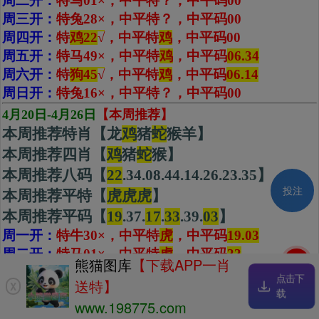
周二开：
特马01
×
，中平特？，中平码00
周三开：
特兔28
×
，中平特？，中平码00
周四开：
特
鸡22
√
，中平特
鸡
，
中平码
00
周五开：
特马49
×
，中平特
鸡
，中平码
06.34
周六开：
特
狗45
√
，中平特
鸡
，
中平码
06.14
周日开：
特兔16×，中平特？，中平码00
4月20日-4月26日
【本周推荐】
本周推荐特肖【龙
鸡
猪
蛇
猴羊】
本周推荐四肖【
鸡
猪
蛇
猴】
本周推荐八码【
22
.34.08.44.14.26.23.35】
投注
本周推荐平特【
虎虎虎
】
本周推荐平码【
19
.37.
17
.
33
.39.
03
】
周一开：
特牛30×，中平特
虎
，中平码
19.03
周二开：
特马01×，中平特
虎
，中平码
33
刷新
熊猫图库
【下载APP一肖
周三开：
特狗09×，中平特
？
，中平码
19
点击下
送特】
X
周四开：
特
蛇02
√
，中平特
虎
，
中平码
17
载
www.198775.com
周五开：
特牛30×，中平特
虎
，中平码
00