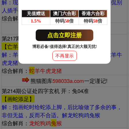
解：‌‌现在主要就是‌多管闲事‌的意思，常用来调侃别
人插手不归自己管的事儿 。‌‌解狗虎蛇鸡龙兔
充值赠送
澳门六合彩
香港六合彩
综合解肖：
狗
虎
蛇鸡龙兔
1.5%
特码
58
倍
特码
58
倍
熊猫图库
598033a.com
一定谨记!
点击立即注册
第217期公证处四字玄机 开：蛇26准
【亡羊补牢】
博彩必备!值得选择!真正的大额无忧!
解：‌‌羊丢失了再去修补羊圈，还不算晚。解蛇羊牛
不再显示
虎龙猪
综合解肖：
蛇
羊牛虎龙猪
熊猫图库
598033a.com
一定谨记!
第214期公证处四字玄机 开：兔04准
【画蛇添足】
解：‌‌指画蛇时给蛇添上脚，后比喻做了多余的事，
非但无益，反而不合适。解龙蛇狗鸡兔猴
综合解肖：
龙蛇狗鸡
兔
猴