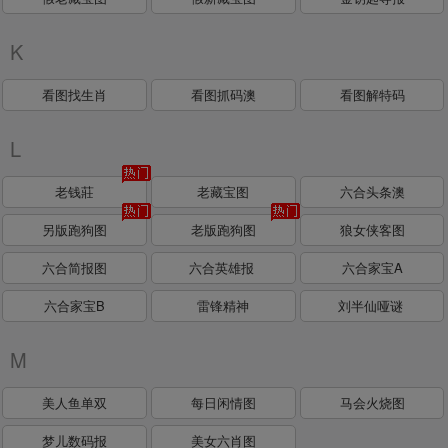
K
看图找生肖
看图抓码澳
看图解特码
L
老钱莊
老藏宝图
六合头条澳
另版跑狗图
老版跑狗图
狼女侠客图
六合简报图
六合英雄报
六合家宝A
六合家宝B
雷锋精神
刘半仙哑谜
M
美人鱼单双
每日闲情图
马会火烧图
梦儿数码报
美女六肖图