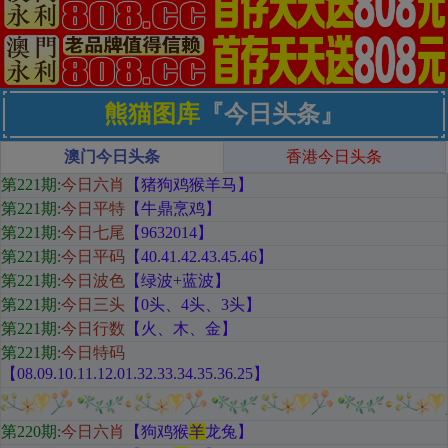
熊猫图库
『今日头条』
澳门今日头条
香港今日头条
第221期
:
今日六肖
【猪狗鸡猴羊马
】
第221期:
今日平特
【
牛鼎烹鸡
】
第221期:
今日七尾
【9632014
】
第221期:
今日平码
【
40.41.42.43.45.46
】
第221期:
今日波色
【绿
波+蓝波
】
第221期:
今日三头
【
0头、4头、3头
】
第221期:
今日行数
【火
、木、金
】
第221期:
今日特码
【08.09.10.11.12.01.32.33.34.35.36.25
】
第220期
:
今日六肖
【狗鸡猴
羊
龙兔
】