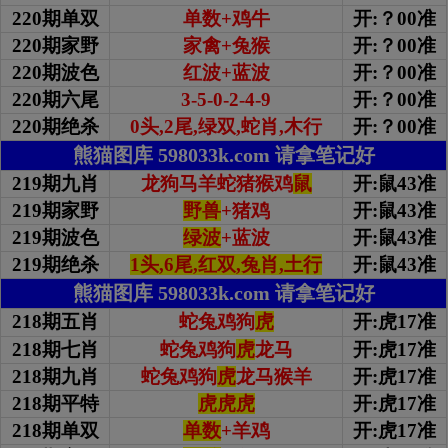
220期单双
单数+鸡牛
开:？00准
220期家野
家禽+兔猴
开:？00准
220期波色
红波+蓝波
开:？00准
220期
六尾
3-5-0-2-4-9
开:？00准
220期绝杀
0头,2尾,绿双,蛇肖,木行
开:？00准
熊猫图库 598033k.com 请拿笔记好
219期九肖
龙狗马羊蛇猪猴鸡
鼠
开:鼠43准
219期家野
野兽
+猪鸡
开:鼠43准
219期波色
绿波
+蓝波
开:鼠43准
219期绝杀
1头,6尾,红双,兔肖,土行
开:鼠43准
熊猫图库 598033k.com 请拿笔记好
218期五肖
蛇兔鸡狗
虎
开:虎17准
218期七肖
蛇兔鸡狗
虎
龙马
开:虎17准
218期九肖
蛇兔鸡狗
虎
龙马猴羊
开:虎17准
218期平特
虎虎虎
开:虎17准
218期单双
单数
+羊鸡
开:虎17准