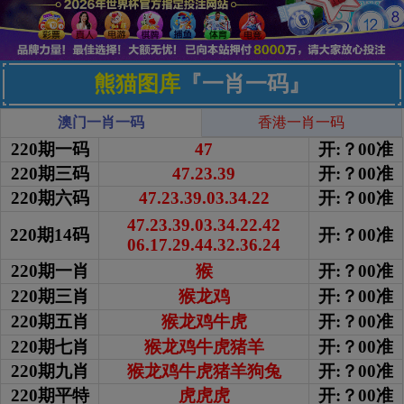
熊猫图库
『一肖一码』
澳门一肖一码
香港一肖一码
220期一码
47
开:？00准
220期三码
47.23.39
开:？00准
220期六码
47.23.39.03.34.22
开:？00准
47.23.39.03.34.22.42
220期14码
开:？00准
06.17.29.44.32.36.24
220期一肖
猴
开:？00准
220期三肖
猴龙鸡
开:？00准
220期五肖
猴龙鸡牛虎
开:？00准
220期七肖
猴龙鸡牛虎猪羊
开:？00准
220期九肖
猴龙鸡牛虎猪羊狗兔
开:？00准
220期平特
虎虎虎
开:？00准