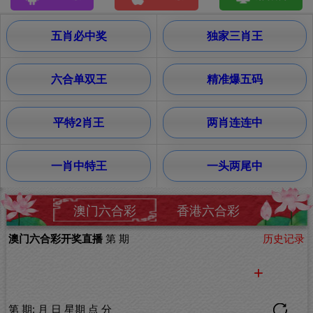
五肖必中奖
独家三肖王
六合单双王
精准爆五码
平特2肖王
两肖连连中
一肖中特王
一头两尾中
澳门六合彩
香港六合彩