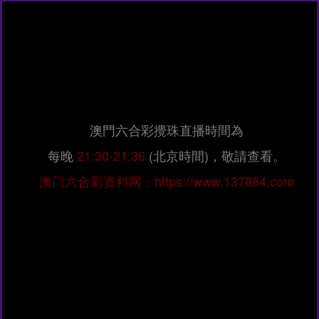
澳門六合彩攪珠直播時間為
每晚
21:30-21:36
(北京時間)，敬請查看。
澳门六合彩资料网：https://www.137884.com