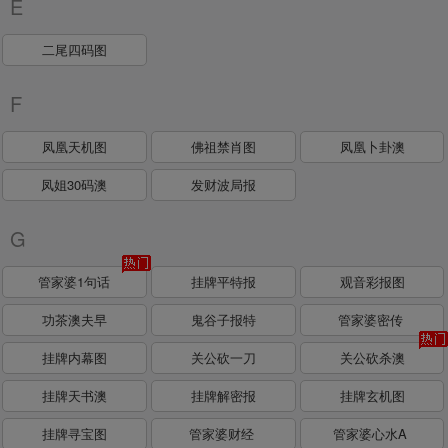
E
二尾四码图
F
凤凰天机图
佛祖禁肖图
凤凰卜卦澳
凤姐30码澳
发财波局报
G
管家婆1句话
挂牌平特报
观音彩报图
功茶澳夫早
鬼谷子报特
管家婆密传
挂牌内幕图
关公砍一刀
关公砍杀澳
挂牌天书澳
挂牌解密报
挂牌玄机图
挂牌寻宝图
管家婆财经
管家婆心水A