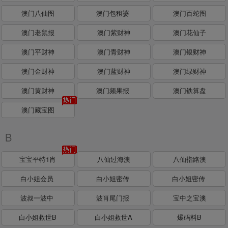
澳门八仙图
澳门包租婆
澳门百蛇图
澳门老鼠报
澳门紫财神
澳门花仙子
澳门平财神
澳门青财神
澳门银财神
澳门金财神
澳门蓝财神
澳门绿财神
澳门黄财神
澳门频果报
澳门铁算盘
澳门藏宝图
B
宝宝平特1肖
八仙过海澳
八仙指路澳
白小姐会员
白小姐密传
白小姐密传
波叔一波中
波肖尾门报
宝中之宝澳
白小姐救世B
白小姐救世A
爆码料B