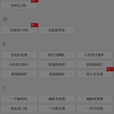
特码王(准)
W
无错9肖10码
无敌猪哥报
X
玄机妙语澳
熊出没幽默
心经加大版B
心经加大版A
新报跑狗背
新报跑狗正
新报跑狗B
新报跑狗A
想入非非澳
Y
一字解特码
幽默玄机图
幽默猜测澳
鱼跃龙门报
一句真言澳
一肖平特图