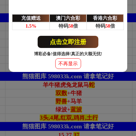
2-0-6-7-8-1
1头,6尾,红双,兔肖,土行
熊猫图库 598033k.com 请拿笔记好
充值赠送
澳门六合彩
香港六合彩
蛇兔鸡狗
虎
1.5%
特码
58
倍
特码
58
倍
蛇兔鸡狗
虎
龙马
点击立即注册
蛇兔鸡狗
虎
龙马猴羊
虎虎虎
博彩必备!值得选择!真正的大额无忧!
单数
+羊鸡
不再显示
野兽
+狗马
熊猫图库 598033k.com 请拿笔记好
羊牛猪虎兔龙鼠马
蛇
双数
+牛猪
野兽
+马羊
绿波+
蓝波
3头,4尾,红双,鸡肖,土行
熊猫图库 598033k.com 请拿笔记好
15.27.
37