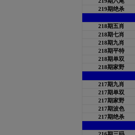
219期
六尾
219期绝杀
218期五肖
218期七肖
218期九肖
218期平特
218期单双
218期家野
217期九肖
217期单双
217期家野
217期波色
217期绝杀
216期三码