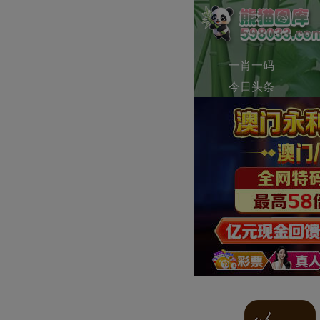
一肖一码
今日头条