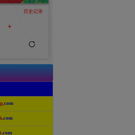
g
.com
k
.com
t
.com