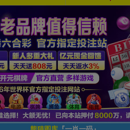
熊猫图库
『一肖一码』