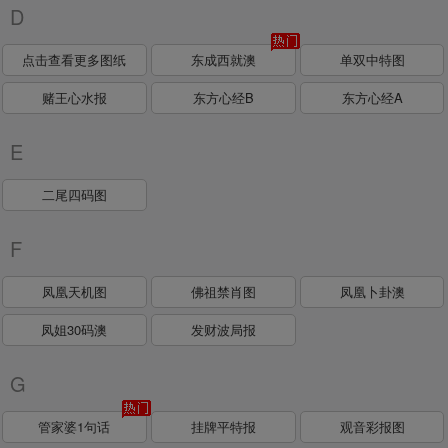
D
点击查看更多图纸
东成西就澳
单双中特图
赌王心水报
东方心经B
东方心经A
E
二尾四码图
F
凤凰天机图
佛祖禁肖图
凤凰卜卦澳
凤姐30码澳
发财波局报
G
管家婆1句话
挂牌平特报
观音彩报图