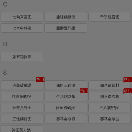
Q
七句真言图
趣味幽默澳
千手观音图
七肖中特澳
麒麟透码报
R
如来秘报澳
S
诗象破成语
四组三连澳
四肖欲钱料
胜算策略报
生活幽默报
四不像玄机
神奇八卦图
神童透码报
三八婆密报
三怪禁肖图
赛马会杀肖
赛马会杀波
神医药方澳