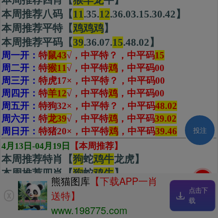
本周推荐八码【
11
.35.
12
.36.03.15.30.42】
本周推荐平特【
鸡鸡鸡
】
本周推荐平码【
39
.36.07.
15
.48.02】
周一开：
特
鼠43
√
，中平特？，
中平码
15
周二开：
特
猴11
√
，中平特
鸡
，
中平码00
周三开：
特虎17×，中平特？，
中平码00
周四开：
特
羊12
√
，中平特
鸡
，
中平码00
周五开：
特狗32×，中平特？，
中平码
48.02
周六开：
特
龙39
√
，中平特
鸡
，
中平码
39.02
投注
周日开：
特猪20×，中平特
鸡
，中平码
39.46
4月13日-04月19日
【本周推荐】
本周推荐特肖【
狗
蛇
鸡牛
龙虎】
本周推荐四肖【
狗
蛇
鸡
牛
】
刷新
熊猫图库
【下载APP一肖
本周推荐八码【21.33.02.38.10.
22
.
06
.30】
点击下
送特】
X
本周推荐平特【
鸡鸡鸡
】
载
www.198775.com
本周推荐平码【
06
.14.08.29.
34
.33】