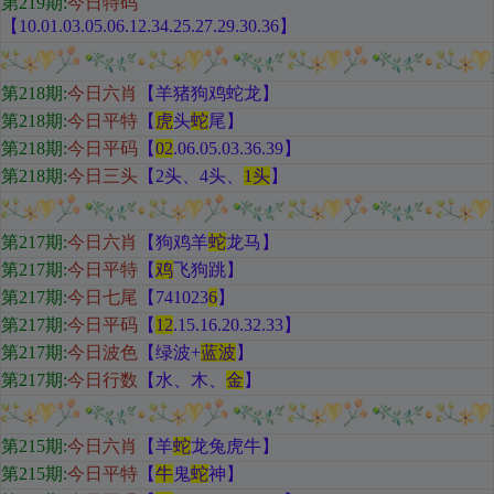
第219期:
今日特码
【10.01.03.05.06.12.34.25.27.29.30.36
】
第218期
:
今日六肖
【羊猪狗鸡蛇龙
】
第218期:
今日平特
【
虎
头
蛇
尾
】
第218期:
今日平码
【
02
.06.05.03.36.39
】
第218期:
今日三头
【
2头、4头、
1头
】
第217期
:
今日六肖
【狗鸡羊
蛇
龙马
】
第217期:
今日平特
【
鸡
飞狗跳
】
第217期:
今日七尾
【741023
6
】
第217期:
今日平码
【
12
.15.16.20.32.33
】
第217期:
今日波色
【绿
波+
蓝波
】
第217期:
今日行数
【水
、木、
金
】
第215期
:
今日六肖
【羊
蛇
龙兔虎牛
】
第215期:
今日平特
【
牛
鬼
蛇
神
】