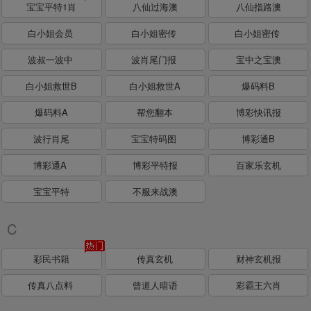
宝宝平特1肖
八仙过海澳
八仙指路澳
白小姐会员
白小姐密传
白小姐密传
波叔一波中
波肖尾门报
宝中之宝澳
白小姐救世B
白小姐救世A
爆码料B
爆码料A
帮您翻本
博彩快讯报
波行肖尾
宝宝特码图
博彩通B
博彩通A
博彩平特报
百家乐玄机
宝宝平特
不服来战澳
C
彩民书籍
传真玄机
财神玄机报
传真八点料
曾道人暗语
彩霸王六肖