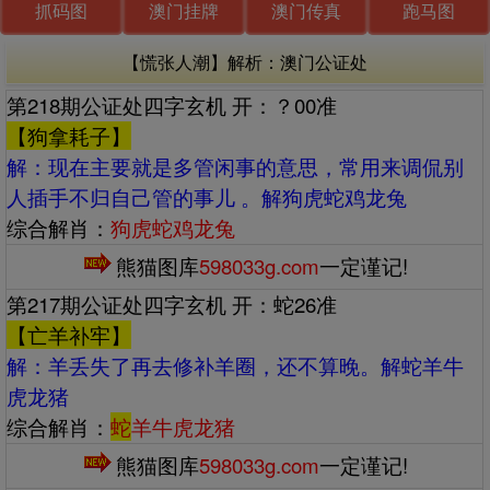
抓码图
澳门挂牌
澳门传真
跑马图
【慌张人潮】解析：澳门公证处
第218期公证处四字玄机 开：？00准
【狗拿耗子】
解：‌‌现在主要就是‌多管闲事‌的意思，常用来调侃别
人插手不归自己管的事儿 。‌‌解狗虎蛇鸡龙兔
综合解肖：
狗虎蛇鸡龙兔
熊猫图库
598033g.com
一定谨记!
第217期公证处四字玄机 开：蛇26准
【亡羊补牢】
解：‌‌羊丢失了再去修补羊圈，还不算晚。解蛇羊牛
虎龙猪
综合解肖：
蛇
羊牛虎龙猪
熊猫图库
598033g.com
一定谨记!