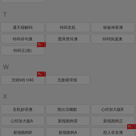
T
通天报解码
特码玄机
铁板神算澳
特码诗句澳
图库禁肖澳
特码快递澳
特码王(准)
W
无错9肖10码
无敌猪哥报
X
玄机妙语澳
熊出没幽默
心经加大版B
心经加大版A
新报跑狗背
新报跑狗正
新报跑狗B
新报跑狗A
想入非非澳